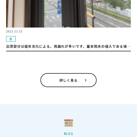
2021.11.15
窓
出窓部分は経年劣化による。雨漏れが多いです。基本雨水の侵入である場合は 破損部分等がない場合は、火災保険の利用ができません。まずは外部の確認をして、破損部分を探し、どの様な経緯で雨漏れが発生したのかを確認し、報告書を作成する必要があります。こちらの場合ですとわが社の経験から、内装の被害の復旧、外部破損部分の復旧工事が補償対象となります。
詳しく見る
BLOG