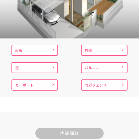
屋根
外壁
窓
バルコニー
カーポート
門扉フェンス
内装部分