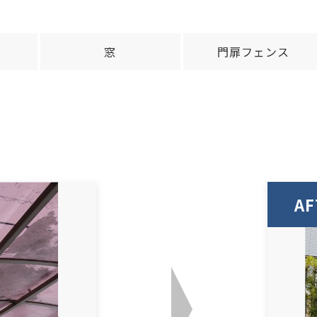
窓
門扉フェンス