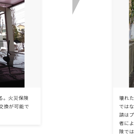
る。火災保険
壊れ
交換が可能で
では
請は
者に
険で